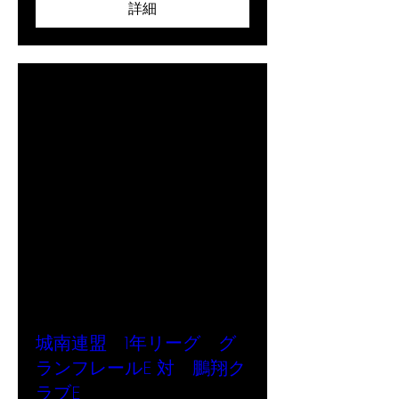
詳細
城南連盟 1年リーグ グ
ランフレールE 対 鵬翔ク
ラブE