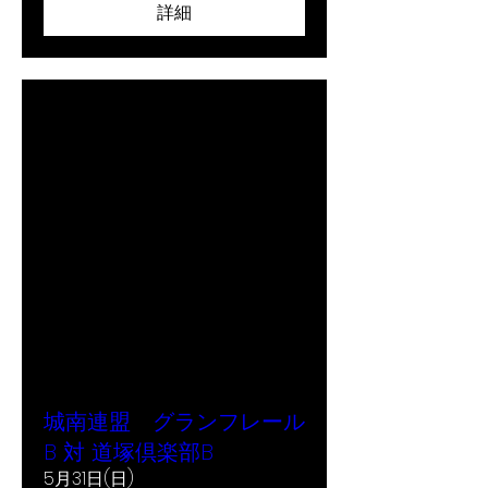
詳細
城南連盟 グランフレール
B 対 道塚倶楽部B
5月31日(日)