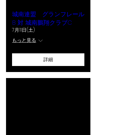
城南連盟 グランフレール
B 対 城南鵬翔クラブC
7月11日(土)
もっと見る
詳細