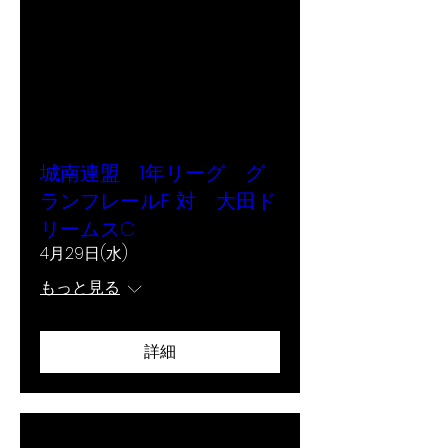
城南連盟 1年リーグ グ
ランフレールF 対 大田ド
リームスC
4月29日(水)
もっと見る
詳細