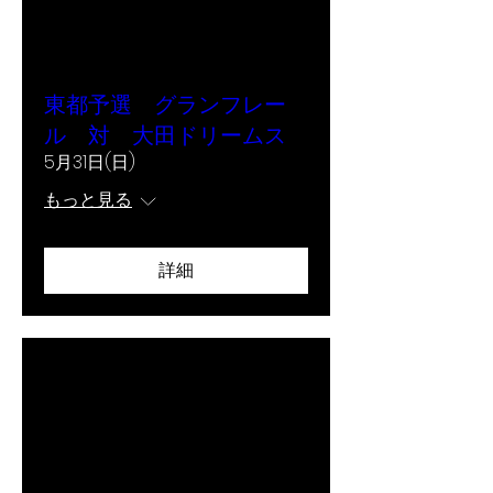
東都予選 グランフレー
ル 対 大田ドリームス
5月31日(日)
もっと見る
詳細