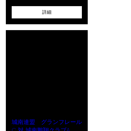
詳細
城南連盟 グランフレール
C 対 城南鵬翔クラブA