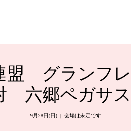
連盟 グランフレ
対 六郷ペガサス
9月28日(日)
  |  
会場は未定です