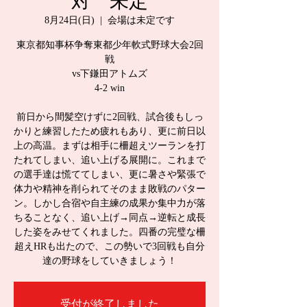
対 未定
8月24日(日)
  |  
会場は未定です
東京都知事杯争奪東都少年軟式野球大会2回
戦
vs下鎌田アトムズ
4-2 win
前日から間髪空けずに2回戦、試合後もしっ
かりと練習したため疲れもあり、更に前日以
上の高温。まずは相手に柵超えツーランを打
たれてしまい、追い上げる展開に。これまで
の選手達は慌ててしまい、更に暑さや緊張で
体力や精神を削られてそのまま敗戦のパター
ン。しかし合宿や自主練の成果か集中力が落
ちることなく、追い上げ→同点→逆転と成長
した姿をみせてくれました。四番の完璧な柵
超えHRも出たので、この勢いで3回戦も自分
達の野球をしていきましょう！
受付が終了しました