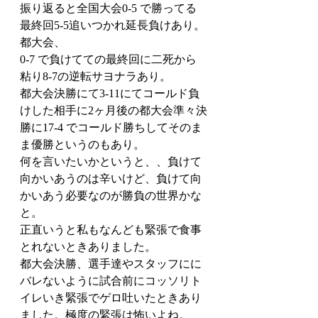
振り返ると全国大会0-5 で勝ってる
最終回5-5追いつかれ延長負けあり。
都大会、
0-7 で負けてての最終回に二死から
粘り8-7の逆転サヨナラあり。
都大会決勝にて3-11にてコールド負
けした相手に2ヶ月後の都大会準々決
勝に17-4 でコールド勝ちしてそのま
ま優勝というのもあり。
何を言いたいかというと、、負けて
向かいあうのは辛いけど、負けて向
かいあう必要なのが勝負の世界かな
と。
正直いうと私もなんども緊張で食事
とれないときありました。
都大会決勝、選手達やスタッフにに
バレないように試合前にコッソリト
イレいき緊張でゲロ吐いたときあり
ました。極度の緊張は怖いよね。