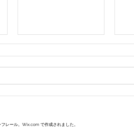
体験練習
20
引き続き体験を行います。 日曜
今年
日につきましては、都度ご相談く
付さ
ださい！
連絡
ンフレール。Wix.com で作成されました。