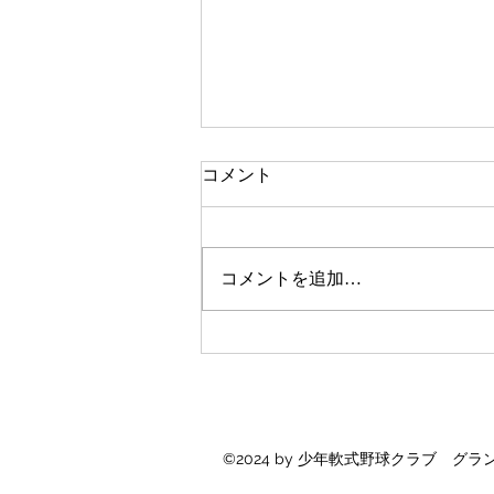
都立高校 スポーツ推薦
コメント
先日、都立高校のスポーツ推薦の
結果が発表されました。 入試に
挑んだグランフレール現3年生か
コメントを追加…
ら嬉しい報告が続々と入りまし
た。 ＜スポーツ推薦合格の高校
＞ ・都立城東高校 ・都立広尾高
校 ・都立文京高校 ・都立大崎高
校 合格された皆さん、おめでと
うございます。
©2024 by 少年軟式野球クラブ グラ