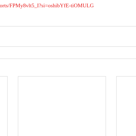
shorts/FPMy8vlt5_I?si=oshibYfE-tiOMULG